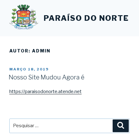
Pular
para
PARAÍSO DO NORTE
o
conteúdo
AUTOR:
ADMIN
PUBLICADO
MARÇO 18, 2019
EM
Nosso Site Mudou Agora é
https://paraisodonorte.atende.net
Pesquisar
Pesqu
por: